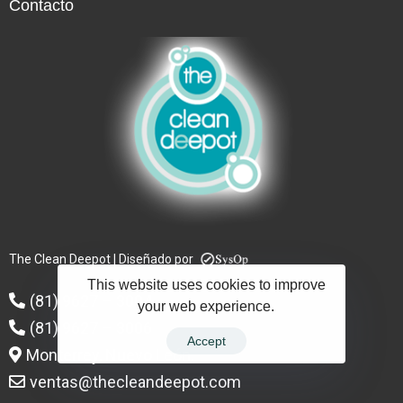
Contacto
The Clean Deepot | Diseñado por
This website uses cookies to improve
(81) 9627 – 3004
your web experience.
(81) 9627 – 3006
Accept
Monterrey, Nuevo León.
ventas@thecleandeepot.com